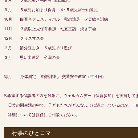
８月 ５歳児引き馬体験･夏山散策
９月 ５歳児お泊まり保育 ４･５歳児富士山遠足
10月 白百合フェスティバル 秋の遠足 火災総合訓練
11月 ３歳以上児保育参加 七五三詣 焼き芋会
12月 クリスマス会
２月 節分豆まき ５歳児そり遊び
３月 思い出遠足 卒園の会
毎月 身体測定 避難訓練 ／ 交通安全教室（年４回）
※希望する保護者の方を対象に、ウェルカムデー（保育参加）を実施して
日常の園生活の中で、子どもたちがどんなふうに過ごしているのか、一
詳細については担任にご相談ください。
行事のひとコマ