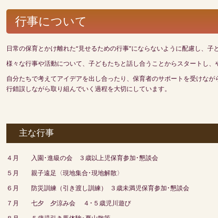
行事について
日常の保育とかけ離れた“見せるための行事”にならないように配慮し、
様々な行事や活動について、子どもたちと話し合うことからスタートし、
自分たちで考えてアイデアを出し合ったり、保育者のサポートを受けなが
行錯誤しながら取り組んでいく過程を大切にしています。
主な行事
４月 入園･進級の会 ３歳以上児保育参加･懇談会
５月 親子遠足〈現地集合･現地解散〉
６月 防災訓練（引き渡し訓練） ３歳未満児保育参加･懇談会
７月 七夕 夕涼み会 ４･５歳児川遊び